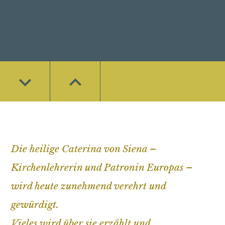
keyboard_arrow_down
keyboard_arrow_down
keyboard_arrow_down
keyboard_arrow_down
keyboard_arrow_up
keyboard_arrow_up
keyboard_arrow_up
keyboard_arrow_up
keyboard_arrow_down
keyboard_arrow_up
Die heilige Caterina von Siena –
Kirchenlehrerin und Patronin Europas –
wird heute zunehmend verehrt und
gewürdigt.
Vieles wird über sie erzählt und